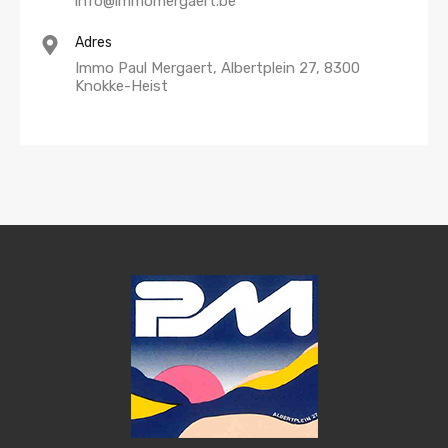
info@immomergaert.be
Adres
Immo Paul Mergaert, Albertplein 27, 8300
Knokke-Heist