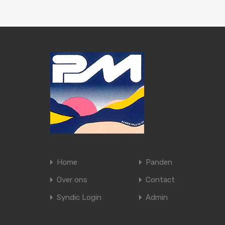
Home
Panden
Over ons
Contact
Syndic Login
Admin